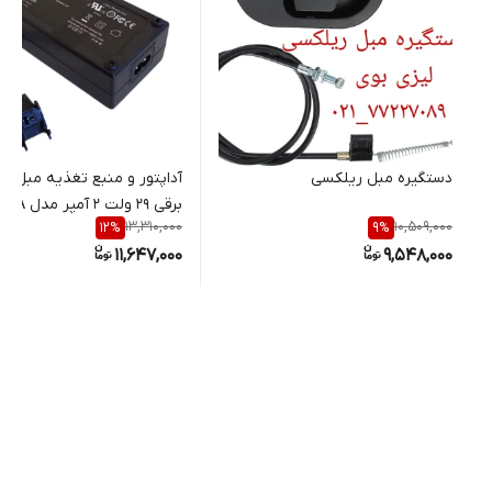
دستگیره مبل ریلکسی
آداپتور و منبع تغذیه مبل ر
13,310,000
10,509,000
12
%
9
%
پین
11,647,000
9,548,000